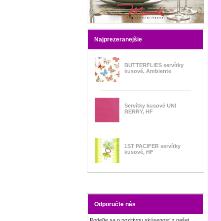
Najprezeranejšie
BUTTERFLIES servítky
kusové, Ambiente
Servítky kusové UNI
BERRY, HF
1ST PACIFER servítky
kusové, HF
Odporučte nás
Podeľte sa o pozitívnu skúsenosť z našej