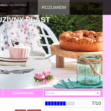
cookies.
Viac informácií
ROZUMIEM
UZÍVNY PLAST
VEĽKOOBCHOD
7
/
10