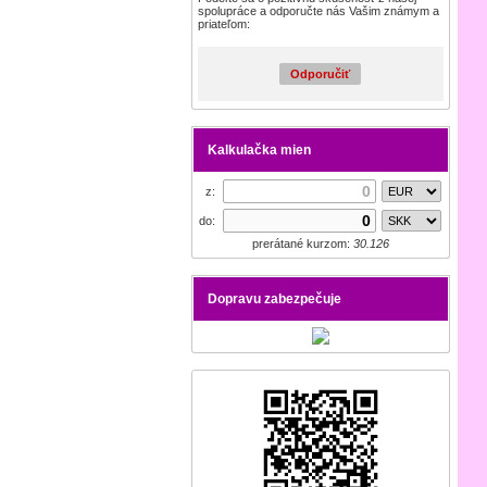
spolupráce a odporučte nás Vašim známym a
priateľom:
Odporučiť
Kalkulačka mien
z:
do:
prerátané kurzom:
30.126
Dopravu zabezpečuje