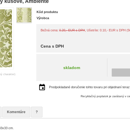
ky kusové, Ambiente
Kód produktu
Výrobca
Bežná cena:
0.20,- EUR s DPH
, Ušetríte: 0.10,- EUR s DPH (
Cena s DPH
skladom
ný charakter)
Predpokladané doručenie tohto tovaru pri objednaní teraz
Recyklačný poplatok je zarátaný v c
Komentáre
?
33x33 cm.