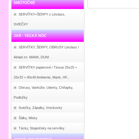
SMÚTOČNÉ
SERVÍTKY+ŠERPY z Linclass,
SVIEČKY
JAR - VEĽKÁ NOC
SERVÍTKY, ŠERPY, OBRUSY Linclass /
Airlaid zn. MANK, DUNI
SERVÍTKY papierové / Tissue 25x25 +
33x33 + 40x40 Ambiente, Mank, HF,..
Obrusy, Vankúše, Utierky, Chňapky,
Podložky
Sviečky, Zápalky, Vreckovky
Šálky, Misky
Tácky, Stojančeky na servítky