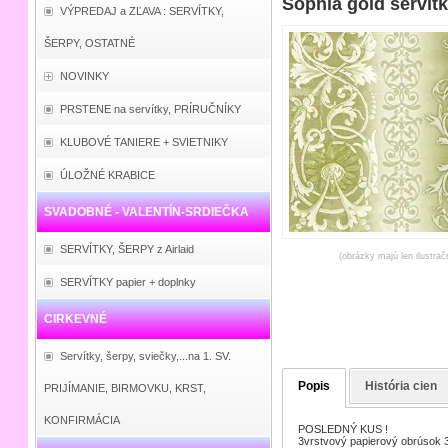
Sophia gold servít
VÝPREDAJ a ZĽAVA : SERVÍTKY,
ŠERPY, OSTATNÉ
NOVINKY
PRSTENE na servítky, PRÍRUČNÍKY
KLUBOVÉ TANIERE + SVIETNIKY
ÚLOŽNÉ KRABICE
SVADOBNÉ - VALENTÍN-SRDIEČKA
SERVÍTKY, ŠERPY z Airlaid
(obrázky majú len ilustrač
SERVÍTKY papier + doplnky
CIRKEVNÉ
Servítky, šerpy, sviečky,...na 1. SV.
Popis
História cien
PRIJÍMANIE, BIRMOVKU, KRST,
KONFIRMÁCIA
POSLEDNÝ KUS !
3vrstvový papierový obrúsok 