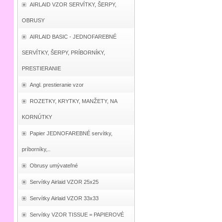
AIRLAID VZOR SERVÍTKY, ŠERPY,
OBRUSY
AIRLAID BASIC - JEDNOFAREBNÉ
SERVÍTKY, ŠERPY, PRÍBORNÍKY,
PRESTIERANIE
Angl. prestieranie vzor
ROZETKY, KRYTKY, MANŽETY, NA
KORNÚTKY
Papier JEDNOFAREBNÉ servítky,
príborníky,..
Obrusy umývateľné
Servítky Airlaid VZOR 25x25
Servítky Airlaid VZOR 33x33
Servítky VZOR TISSUE = PAPIEROVÉ