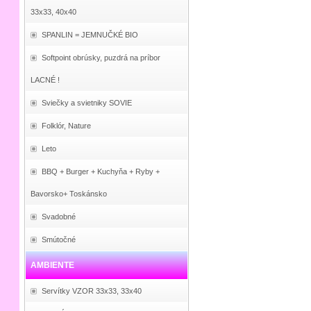
33x33, 40x40
SPANLIN = JEMNUČKÉ BIO
Softpoint obrúsky, puzdrá na príbor
LACNÉ !
Sviečky a svietniky SOVIE
Folklór, Nature
Leto
BBQ + Burger + Kuchyňa + Ryby +
Bavorsko+ Toskánsko
Svadobné
Smútočné
AMBIENTE
Servítky VZOR 33x33, 33x40