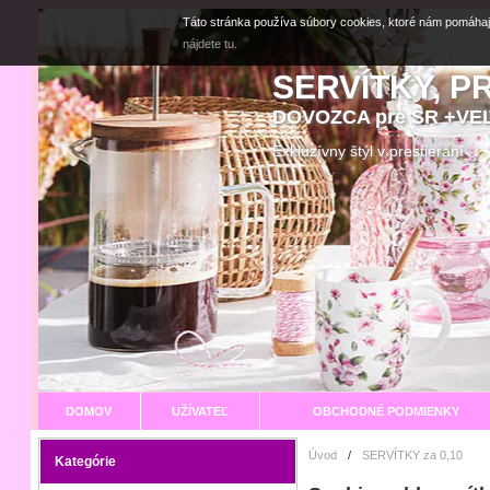
Táto stránka používa súbory cookies, ktoré nám pomáhaj
nájdete tu.
SERVÍTKY, P
DOVOZCA pre SR +V
Exkluzívny štýl v prestier
DOMOV
UŽÍVATEĽ
OBCHODNÉ PODMIENKY
Úvod
/
SERVÍTKY za 0,10
Kategórie