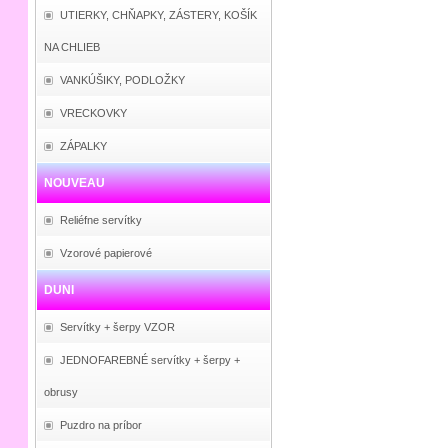
UTIERKY, CHŇAPKY, ZÁSTERY, KOŠÍK
NA CHLIEB
VANKÚŠIKY, PODLOŽKY
VRECKOVKY
ZÁPALKY
NOUVEAU
Reliéfne servítky
Vzorové papierové
DUNI
Servítky + šerpy VZOR
JEDNOFAREBNÉ servítky + šerpy +
obrusy
Puzdro na príbor