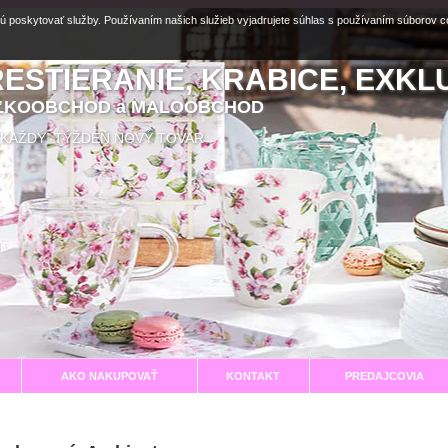
ú poskytovať služby. Používaním našich služieb vyjadrujete súhlas s používaním súborov 
RESTIERANIE, KRABICE, EXKL
EĽKOOBCHOD a MALOOBCHOD
aní KAŽDÝ TÝŽDEŇ NOVÝ TOVAR
AKO NAKUPOVAŤ
KONTAKT
PREDAJCOVIA