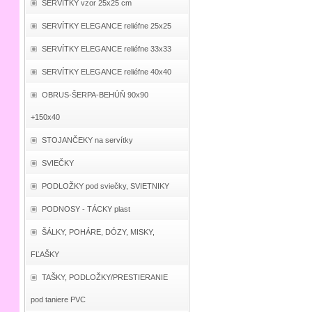
SERVÍTKY vzor 25x25 cm
SERVÍTKY ELEGANCE reliéfne 25x25
SERVÍTKY ELEGANCE reliéfne 33x33
SERVÍTKY ELEGANCE reliéfne 40x40
OBRUS-ŠERPA-BEHÚŇ 90x90
+150x40
STOJANČEKY na servítky
SVIEČKY
PODLOŽKY pod sviečky, SVIETNIKY
PODNOSY - TÁCKY plast
ŠÁLKY, POHÁRE, DÓZY, MISKY,
FĽAŠKY
TAŠKY, PODLOŽKY/PRESTIERANIE
pod taniere PVC