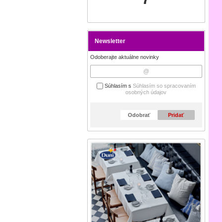
Newsletter
Odoberajte aktuálne novinky
Súhlasím s
Súhlasím so spracovaním
osobných údajov
Odobrať
Pridať