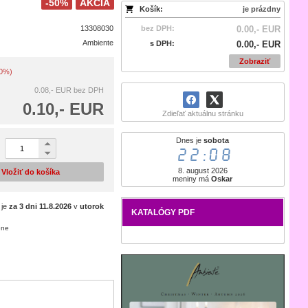
-50%
AKCIA
Košík:
je prázdny
13308030
bez DPH:
0.00,- EUR
Ambiente
s DPH:
0.00,- EUR
Zobraziť
50%)
0.08,- EUR
bez DPH
0.10,- EUR
Zdieľať aktuálnu stránku
Dnes je
sobota
22:08
8. august 2026
Vložiť do košíka
meniny má
Oskar
 je
za 3 dni
11.8.2026
v
utorok
KATALÓGY PDF
ene