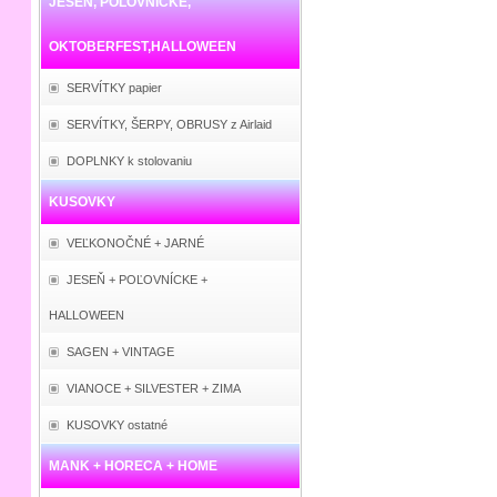
JESEŇ, POĽOVNÍCKE,
OKTOBERFEST,HALLOWEEN
SERVÍTKY papier
SERVÍTKY, ŠERPY, OBRUSY z Airlaid
DOPLNKY k stolovaniu
KUSOVKY
VEĽKONOČNÉ + JARNÉ
JESEŇ + POĽOVNÍCKE +
HALLOWEEN
SAGEN + VINTAGE
VIANOCE + SILVESTER + ZIMA
KUSOVKY ostatné
MANK + HORECA + HOME