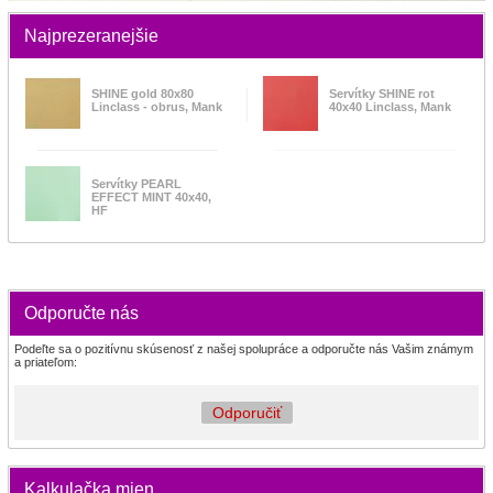
Najprezeranejšie
SHINE gold 80x80
Servítky SHINE rot
Linclass - obrus, Mank
40x40 Linclass, Mank
Servítky PEARL
EFFECT MINT 40x40,
HF
Odporučte nás
Podeľte sa o pozitívnu skúsenosť z našej spolupráce a odporučte nás Vašim známym
a priateľom:
Odporučiť
Kalkulačka mien