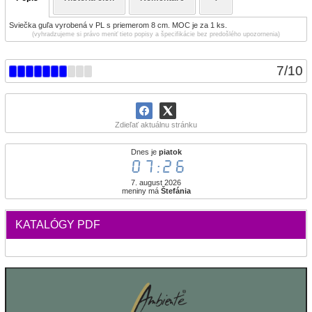
Sviečka guľa vyrobená v PL s priemerom 8 cm. MOC je za 1 ks.
(vyhradzujeme si právo meniť tieto popisy a špecifikácie bez predošlého upozornenia)
7
/
10
Zdieľať aktuálnu stránku
Dnes je
piatok
07:26
7. august 2026
meniny má
Štefánia
KATALÓGY PDF