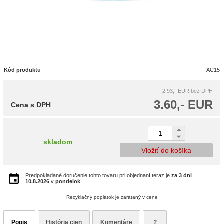
Kód produktu
AC15
2.93,- EUR
bez DPH
3.60,- EUR
Cena s DPH
skladom
Vložiť do košíka
Predpokladané doručenie tohto tovaru pri objednaní teraz je
za 3 dni
10.8.2026
v
pondelok
Recyklačný poplatok je zarátaný v cene
Popis
História cien
Komentáre
?