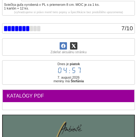
Sviečka guľa vyrobená v PL s priemerom 8 cm. MOC je za 1 ks.
1 kartón = 12 ks.
(vyhradzujeme si právo meniť tieto popisy a špecifikácie bez predošlého upozornenia)
7
/
10
Zdieľať aktuálnu stránku
Dnes je
piatok
04:57
7. august 2026
meniny má
Štefánia
KATALÓGY PDF