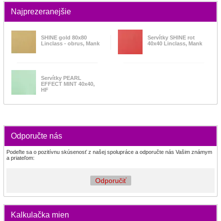
Najprezeranejšie
SHINE gold 80x80
Servítky SHINE rot
Linclass - obrus, Mank
40x40 Linclass, Mank
Servítky PEARL
EFFECT MINT 40x40,
HF
Odporučte nás
Podeľte sa o pozitívnu skúsenosť z našej spolupráce a odporučte nás Vašim známym
a priateľom:
Odporučiť
Kalkulačka mien