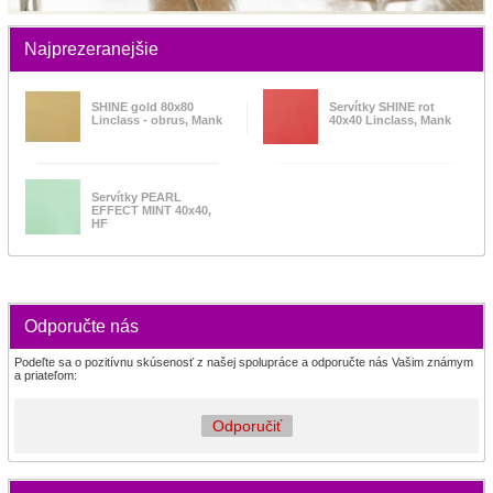
Najprezeranejšie
SHINE gold 80x80
Servítky SHINE rot
Linclass - obrus, Mank
40x40 Linclass, Mank
Servítky PEARL
EFFECT MINT 40x40,
HF
Odporučte nás
Podeľte sa o pozitívnu skúsenosť z našej spolupráce a odporučte nás Vašim známym
a priateľom:
Odporučiť