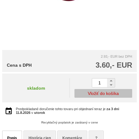
2.93,- EUR
bez DPH
3.60,- EUR
Cena s DPH
skladom
Vložiť do košíka
Predpokladané doručenie tohto tovaru pri objednaní teraz je
za 3 dni
11.8.2026
v
utorok
Recyklačný poplatok je zarátaný v cene
Popis
História cien
Komentáre
?