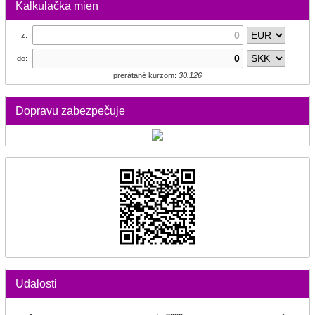
Kalkulačka mien
z:
do:
prerátané kurzom:
30.126
Dopravu zabezpečuje
Udalosti