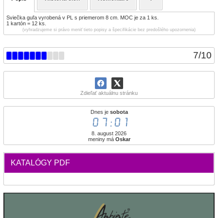
Sviečka guľa vyrobená v PL s priemerom 8 cm. MOC je za 1 ks.
1 kartón = 12 ks.
(vyhradzujeme si právo meniť tieto popisy a špecifikácie bez predošlého upozornenia)
7
/
10
Zdieľať aktuálnu stránku
Dnes je
sobota
07:01
8. august 2026
meniny má
Oskar
KATALÓGY PDF