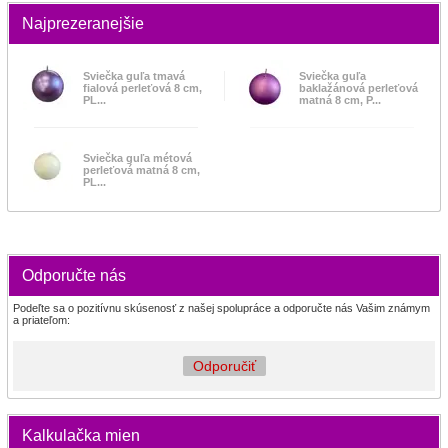
Najprezeranejšie
Sviečka guľa tmavá
Sviečka guľa
fialová perleťová 8 cm,
baklažánová perleťová
PL...
matná 8 cm, P...
Sviečka guľa métová
perleťová matná 8 cm,
PL...
Odporučte nás
Podeľte sa o pozitívnu skúsenosť z našej spolupráce a odporučte nás Vašim známym
a priateľom:
Odporučiť
Kalkulačka mien