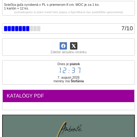
Sviečka guľa vyrobená v PL s priemerom 8 cm. MOC je za 1 ks.
1 kartón = 12 ks.
(vyhradzujeme si právo meniť tieto popisy a špecifikácie bez predošlého upozornenia)
7
/
10
Zdieľať aktuálnu stránku
Dnes je
piatok
12:37
7. august 2026
meniny má
Štefánia
KATALÓGY PDF