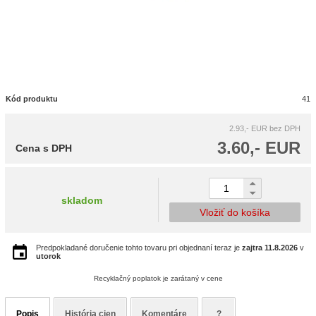
Kód produktu
41
2.93,- EUR
bez DPH
3.60,- EUR
Cena s DPH
skladom
Vložiť do košíka
Predpokladané doručenie tohto tovaru pri objednaní teraz je
zajtra
11.8.2026
v
utorok
Recyklačný poplatok je zarátaný v cene
Popis
História cien
Komentáre
?