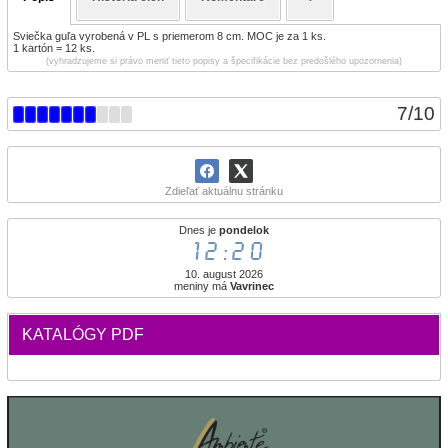
Sviečka guľa vyrobená v PL s priemerom 8 cm. MOC je za 1 ks.
1 kartón = 12 ks.
(vyhradzujeme si právo meniť tieto popisy a špecifikácie bez predošlého upozornenia)
7
/
10
Zdieľať aktuálnu stránku
Dnes je
pondelok
12:20
10. august 2026
meniny má
Vavrinec
KATALÓGY PDF