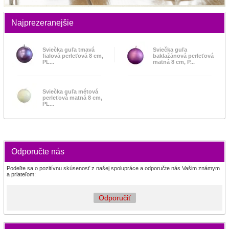
Najprezeranejšie
Sviečka guľa tmavá
Sviečka guľa
fialová perleťová 8 cm,
baklažánová perleťová
PL...
matná 8 cm, P...
Sviečka guľa métová
perleťová matná 8 cm,
PL...
Odporučte nás
Podeľte sa o pozitívnu skúsenosť z našej spolupráce a odporučte nás Vašim známym
a priateľom:
Odporučiť