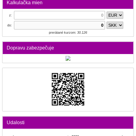
Kalkulačka mien
z:
do:
prerátané kurzom:
30.126
Dopravu zabezpečuje
Udalosti