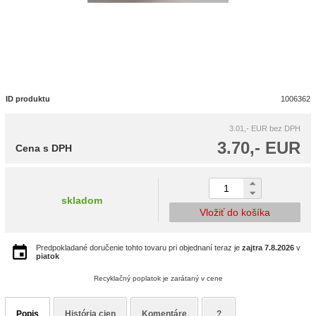
ID produktu
1006362
3.01,- EUR
bez DPH
3.70,- EUR
Cena s DPH
skladom
Vložiť do košíka
Predpokladané doručenie tohto tovaru pri objednaní teraz je
zajtra
7.8.2026
v
piatok
Recyklačný poplatok je zarátaný v cene
Popis
História cien
Komentáre
?