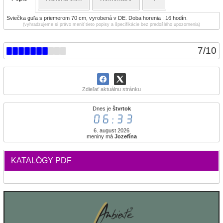
Sviečka guľa s priemerom 70 cm, vyrobená v DE. Doba horenia : 16 hodín.
(vyhradzujeme si právo meniť tieto popisy a špecifikácie bez predošlého upozornenia)
7
/
10
Zdieľať aktuálnu stránku
Dnes je
štvrtok
06:33
6. august 2026
meniny má
Jozefína
KATALÓGY PDF