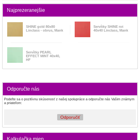
Najprezeranejšie
SHINE gold 80x80
Servítky SHINE rot
Linclass - obrus, Mank
40x40 Linclass, Mank
Servítky PEARL
EFFECT MINT 40x40,
HF
Odporučte nás
Podeľte sa o pozitívnu skúsenosť z našej spolupráce a odporučte nás Vašim známym
a priateľom:
Odporučiť
Kalkulačka mien