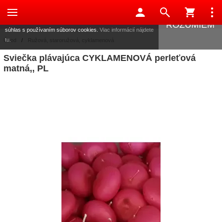
Táto stránka používa súbory cookies, ktoré nám pomáhajú
poskytovať služby. Používaním našich služieb vyjadrujete
ROZUMIEM
súhlas s používaním súborov cookies.
Viac informácií nájdete
tu.
Úvod
/
Ružová, staroružová, cyklamenová
Sviečka plávajúca CYKLAMENOVÁ perleťová
matná,, PL