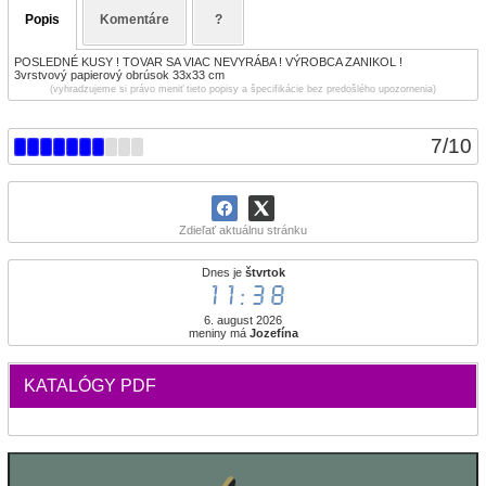
Popis
Komentáre
?
POSLEDNÉ KUSY ! TOVAR SA VIAC NEVYRÁBA ! VÝROBCA ZANIKOL !
3vrstvový papierový obrúsok 33x33 cm
(vyhradzujeme si právo meniť tieto popisy a špecifikácie bez predošlého upozornenia)
7
/
10
Zdieľať aktuálnu stránku
Dnes je
štvrtok
11:38
6. august 2026
meniny má
Jozefína
KATALÓGY PDF