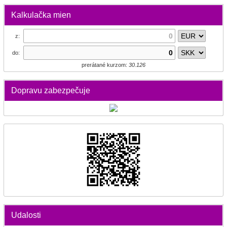
Kalkulačka mien
z:
do:
prerátané kurzom:
30.126
Dopravu zabezpečuje
Udalosti