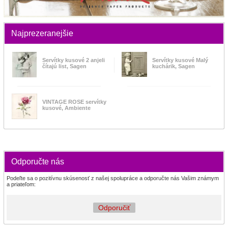
Najprezeranejšie
Servítky kusové 2 anjeli
Servítky kusové Malý
čítajú list, Sagen
kuchárik, Sagen
VINTAGE ROSE servítky
kusové, Ambiente
Odporučte nás
Podeľte sa o pozitívnu skúsenosť z našej spolupráce a odporučte nás Vašim známym
a priateľom:
Odporučiť