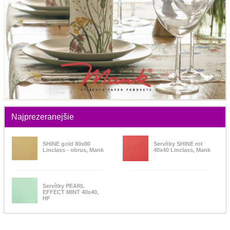
Najprezeranejšie
SHINE gold 80x80
Servítky SHINE rot
Linclass - obrus, Mank
40x40 Linclass, Mank
Servítky PEARL
EFFECT MINT 40x40,
HF