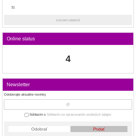
31
zoznam udalostí
Online status
4
Newsletter
Odoberajte aktuálne novinky
Súhlasím s
Súhlasím so spracovaním osobných údajov
Odobrať
Pridať