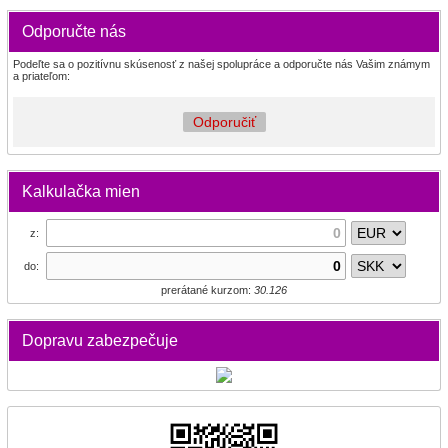
Odporučte nás
Podeľte sa o pozitívnu skúsenosť z našej spolupráce a odporučte nás Vašim známym
a priateľom:
Odporučiť
Kalkulačka mien
z:
do:
prerátané kurzom:
30.126
Dopravu zabezpečuje