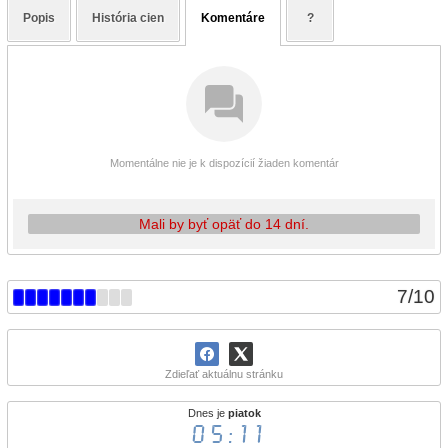
Popis
História cien
Komentáre
?
Momentálne nie je k dispozícií žiaden komentár
Mali by byť opäť do 14 dní.
7
/
10
Zdieľať aktuálnu stránku
Dnes je
piatok
05:11