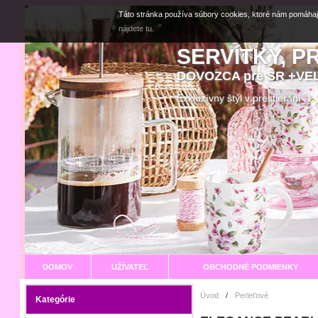
Táto stránka používa súbory cookies, ktoré nám pomáhaj
nájdete tu.
SERVÍTKY, P
DOVOZCA pre SR +V
Exkluzívny štýl v prestier
DOMOV
UŽÍVATEĽ
OBCHODNÉ PODMIENKY
Úvod
/
Perleťové
Kategórie