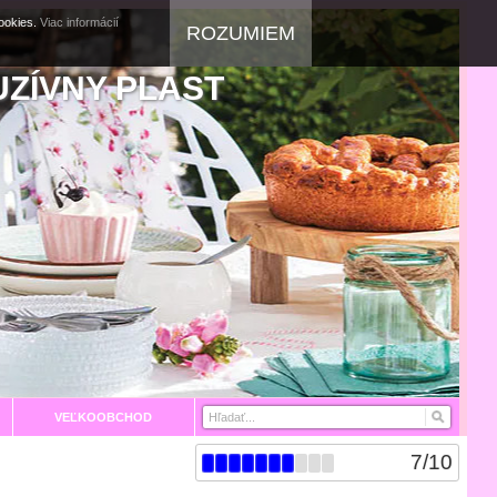
cookies.
Viac informácií
ROZUMIEM
UZÍVNY PLAST
VEĽKOOBCHOD
7
/
10