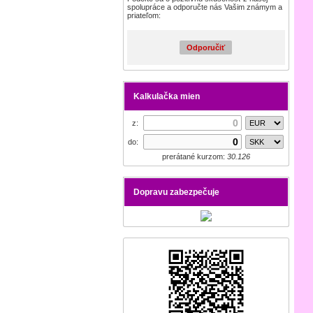
spolupráce a odporučte nás Vašim známym a
priateľom:
Odporučiť
Kalkulačka mien
z:
do:
prerátané kurzom:
30.126
Dopravu zabezpečuje