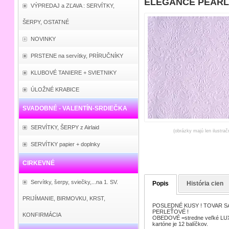
ELEGANCE PEARL L
VÝPREDAJ a ZĽAVA : SERVÍTKY,
ŠERPY, OSTATNÉ
NOVINKY
PRSTENE na servítky, PRÍRUČNÍKY
KLUBOVÉ TANIERE + SVIETNIKY
ÚLOŽNÉ KRABICE
SVADOBNÉ - VALENTÍN-SRDIEČKA
SERVÍTKY, ŠERPY z Airlaid
(obrázky majú len ilustrač
SERVÍTKY papier + doplnky
CIRKEVNÉ
Servítky, šerpy, sviečky,...na 1. SV.
Popis
História cien
PRIJÍMANIE, BIRMOVKU, KRST,
POSLEDNÉ KUSY ! TOVAR SA
PERLEŤOVÉ !
KONFIRMÁCIA
OBEDOVÉ =stredne veľké LUXUS
kartóne je 12 balíčkov.