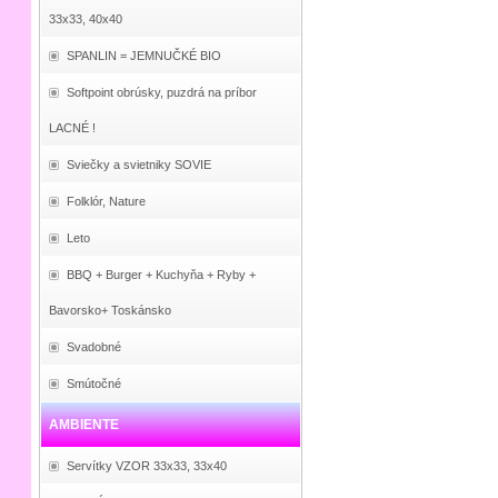
33x33, 40x40
SPANLIN = JEMNUČKÉ BIO
Softpoint obrúsky, puzdrá na príbor
LACNÉ !
Sviečky a svietniky SOVIE
Folklór, Nature
Leto
BBQ + Burger + Kuchyňa + Ryby +
Bavorsko+ Toskánsko
Svadobné
Smútočné
AMBIENTE
Servítky VZOR 33x33, 33x40