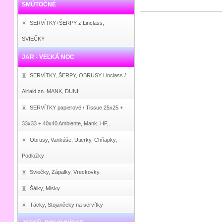
SMÚTOČNÉ
SERVÍTKY+ŠERPY z Linclass,
SVIEČKY
JAR - VEĽKÁ NOC
SERVÍTKY, ŠERPY, OBRUSY Linclass /
Airlaid zn. MANK, DUNI
SERVÍTKY papierové / Tissue 25x25 +
33x33 + 40x40 Ambiente, Mank, HF,..
Obrusy, Vankúše, Utierky, Chňapky,
Podložky
Sviečky, Zápalky, Vreckovky
Šálky, Misky
Tácky, Stojančeky na servítky