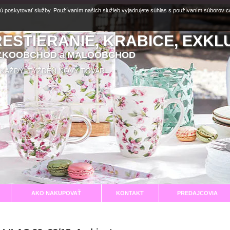
ú poskytovať služby. Používaním našich služieb vyjadrujete súhlas s používaním súborov 
RESTIERANIE, KRABICE, EXKL
EĽKOOBCHOD a MALOOBCHOD
aní KAŽDÝ TÝŽDEŇ NOVÝ TOVAR
AKO NAKUPOVAŤ
KONTAKT
PREDAJCOVIA