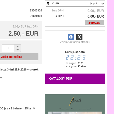
Košík:
je prázdny
13306924
bez DPH:
0.00,- EUR
Ambiente
s DPH:
0.00,- EUR
Zobraziť
2.03,- EUR
bez DPH
2.50,- EUR
Zdieľať aktuálnu stránku
Dnes je
sobota
22:23
Vložiť do košíka
8. august 2026
meniny má
Oskar
 je
za 3 dni
11.8.2026
v
utorok
ene
KATALÓGY PDF
 je za 1 balenie = 15 ks. V