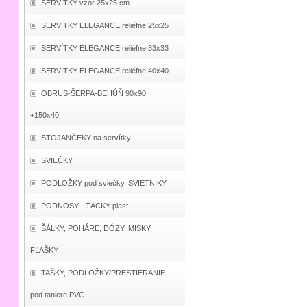
SERVÍTKY vzor 25x25 cm
SERVÍTKY ELEGANCE reliéfne 25x25
SERVÍTKY ELEGANCE reliéfne 33x33
SERVÍTKY ELEGANCE reliéfne 40x40
OBRUS-ŠERPA-BEHÚŇ 90x90
+150x40
STOJANČEKY na servítky
SVIEČKY
PODLOŽKY pod sviečky, SVIETNIKY
PODNOSY - TÁCKY plast
ŠÁLKY, POHÁRE, DÓZY, MISKY,
FĽAŠKY
TAŠKY, PODLOŽKY/PRESTIERANIE
pod taniere PVC