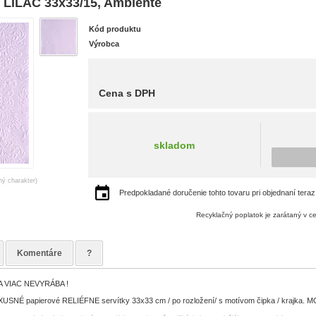
ILAC 33x33/15, Ambiente
Kód produktu
Výrobca
Cena s DPH
skladom
ný charakter)
Predpokladané doručenie tohto tovaru pri objednaní teraz
Recyklačný poplatok je zarátaný v c
Komentáre
?
 VIAC NEVYRÁBA !
NÉ papierové RELIÉFNE servítky 33x33 cm / po rozložení/ s motívom čipka / krajka. MOC