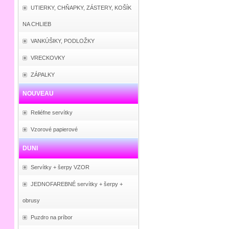
UTIERKY, CHŇAPKY, ZÁSTERY, KOŠÍK
NA CHLIEB
VANKÚŠIKY, PODLOŽKY
VRECKOVKY
ZÁPALKY
NOUVEAU
Reliéfne servítky
Vzorové papierové
DUNI
Servítky + šerpy VZOR
JEDNOFAREBNÉ servítky + šerpy +
obrusy
Puzdro na príbor