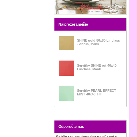
Najprezeranejšie
SHINE gold 80x80 Linclass
- obrus, Mank
Servítky SHINE rot 40x40
Linclass, Mank
Servítky PEARL EFFECT
MINT 40x40, HF
Odporučte nás
Podeľte sa o pozitívnu skúsenosť z našej