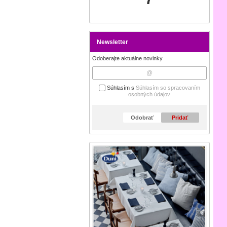
Newsletter
Odoberajte aktuálne novinky
Súhlasím s
Súhlasím so spracovaním
osobných údajov
Odobrať
Pridať