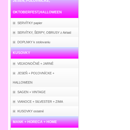
JESEŇ, POĽOVNÍCKE,
OKTOBERFEST,HALLOWEEN
SERVÍTKY papier
SERVÍTKY, ŠERPY, OBRUSY z Airlaid
DOPLNKY k stolovaniu
KUSOVKY
VEĽKONOČNÉ + JARNÉ
JESEŇ + POĽOVNÍCKE +
HALLOWEEN
SAGEN + VINTAGE
VIANOCE + SILVESTER + ZIMA
KUSOVKY ostatné
MANK + HORECA + HOME