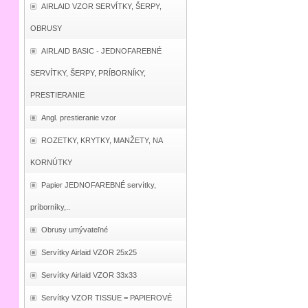
AIRLAID VZOR SERVÍTKY, ŠERPY,
OBRUSY
AIRLAID BASIC - JEDNOFAREBNÉ
SERVÍTKY, ŠERPY, PRÍBORNÍKY,
PRESTIERANIE
Angl. prestieranie vzor
ROZETKY, KRYTKY, MANŽETY, NA
KORNÚTKY
Papier JEDNOFAREBNÉ servítky,
príborníky,..
Obrusy umývateľné
Servítky Airlaid VZOR 25x25
Servítky Airlaid VZOR 33x33
Servítky VZOR TISSUE = PAPIEROVÉ