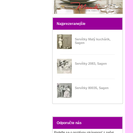
Najprezeranejšie
Servítky Malý kuchárik,
Sagen
Servítky 2083, Sagen
Servítky 80035, Sagen
Odporučte nás
Podeľte sa o pozitívnu skúsenosť z našej