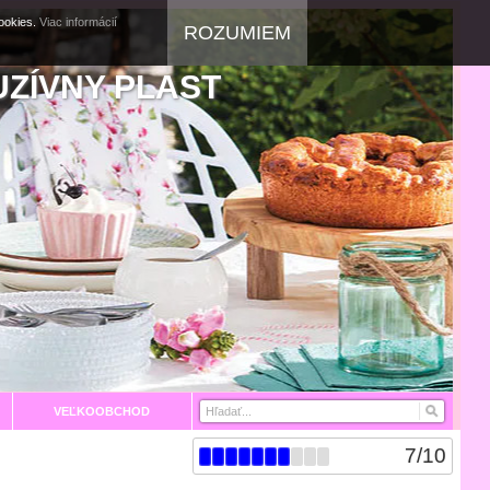
cookies.
Viac informácií
ROZUMIEM
UZÍVNY PLAST
VEĽKOOBCHOD
7
/
10