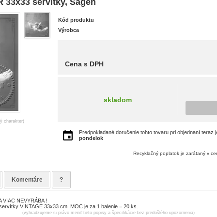
 33x33 servítky, Sagen
Kód produktu
Výrobca
Cena s DPH
skladom
ný charakter)
Predpokladané doručenie tohto tovaru pri objednaní teraz 
pondelok
Recyklačný poplatok je zarátaný v c
Komentáre
?
 VIAC NEVYRÁBA !
servítky VINTAGE 33x33 cm. MOC je za 1 balenie = 20 ks.
(vyhradzujeme si právo meniť tieto popisy a špecifikácie bez predošlého upozornenia)