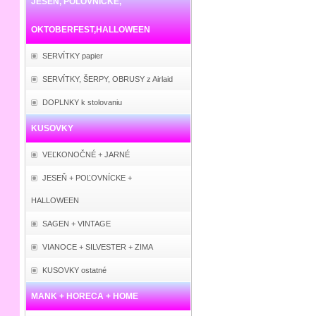
JESEŇ, POĽOVNÍCKE,
OKTOBERFEST,HALLOWEEN
SERVÍTKY papier
SERVÍTKY, ŠERPY, OBRUSY z Airlaid
DOPLNKY k stolovaniu
KUSOVKY
VEĽKONOČNÉ + JARNÉ
JESEŇ + POĽOVNÍCKE +
HALLOWEEN
SAGEN + VINTAGE
VIANOCE + SILVESTER + ZIMA
KUSOVKY ostatné
MANK + HORECA + HOME