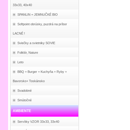
33x33, 40x40
SPANLIN = JEMNUČKÉ BIO
Softpoint obrúsky, puzdrá na príbor
LACNÉ !
Sviečky a svietniky SOVIE
Folklór, Nature
Leto
BBQ + Burger + Kuchyňa + Ryby +
Bavorsko+ Toskánsko
Svadobné
Smútočné
AMBIENTE
Servítky VZOR 33x33, 33x40