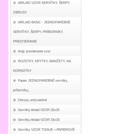
AIRLAID VZOR SERVÍTKY, ŠERPY,
OBRUSY
AIRLAID BASIC - JEDNOFAREBNÉ
SERVÍTKY, ŠERPY, PRÍBORNÍKY,
PRESTIERANIE
Angl. prestieranie vzor
ROZETKY, KRYTKY, MANŽETY, NA
KORNÚTKY
Papier JEDNOFAREBNÉ servítky,
príborníky,..
Obrusy umývateľné
Servítky Airlaid VZOR 25x25
Servítky Airlaid VZOR 33x33
Servítky VZOR TISSUE = PAPIEROVÉ