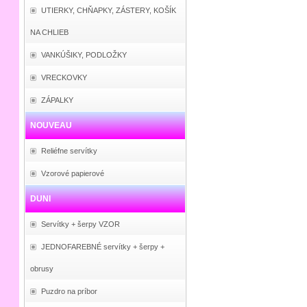
UTIERKY, CHŇAPKY, ZÁSTERY, KOŠÍK
NA CHLIEB
VANKÚŠIKY, PODLOŽKY
VRECKOVKY
ZÁPALKY
NOUVEAU
Reliéfne servítky
Vzorové papierové
DUNI
Servítky + šerpy VZOR
JEDNOFAREBNÉ servítky + šerpy +
obrusy
Puzdro na príbor