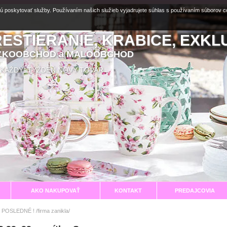
ú poskytovať služby. Používaním našich služieb vyjadrujete súhlas s používaním súborov 
RESTIERANIE, KRABICE, EXKL
EĽKOOBCHOD a MALOOBCHOD
aní KAŽDÝ TÝŽDEŇ NOVÝ TOVAR
AKO NAKUPOVAŤ
KONTAKT
PREDAJCOVIA
 POSLEDNÉ ! /firma zanikla/