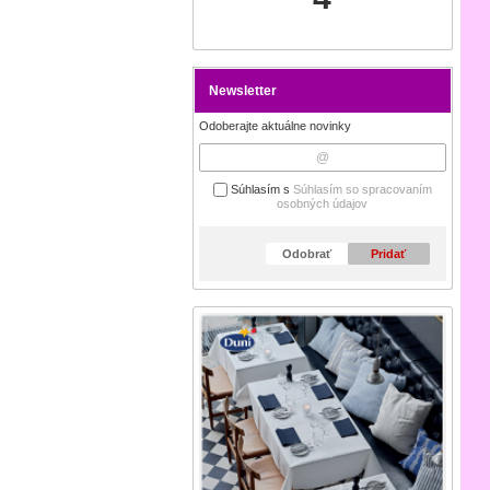
Newsletter
Odoberajte aktuálne novinky
Súhlasím s
Súhlasím so spracovaním
osobných údajov
Odobrať
Pridať