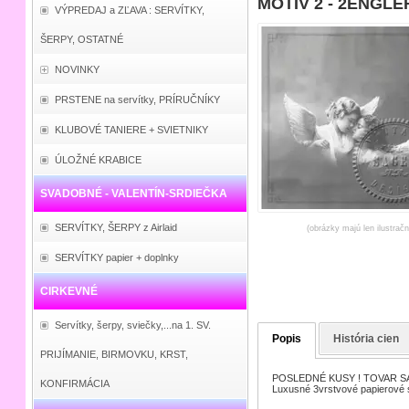
MOTIV 2 - 2ENGLER
VÝPREDAJ a ZĽAVA : SERVÍTKY,
ŠERPY, OSTATNÉ
NOVINKY
PRSTENE na servítky, PRÍRUČNÍKY
KLUBOVÉ TANIERE + SVIETNIKY
ÚLOŽNÉ KRABICE
SVADOBNÉ - VALENTÍN-SRDIEČKA
SERVÍTKY, ŠERPY z Airlaid
(obrázky majú len ilustrač
SERVÍTKY papier + doplnky
CIRKEVNÉ
Servítky, šerpy, sviečky,...na 1. SV.
Popis
História cien
PRIJÍMANIE, BIRMOVKU, KRST,
POSLEDNÉ KUSY ! TOVAR SA
KONFIRMÁCIA
Luxusné 3vrstvové papierové 