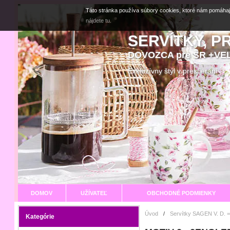
Táto stránka používa súbory cookies, ktoré nám pomáhaj
nájdete tu.
SERVÍTKY, P
DOVOZCA pre SR +V
Exkluzívny štýl v prestier
DOMOV
UŽÍVATEĽ
OBCHODNÉ PODMIENKY
Úvod
/
Servítky SAGEN V. D. =
Kategórie