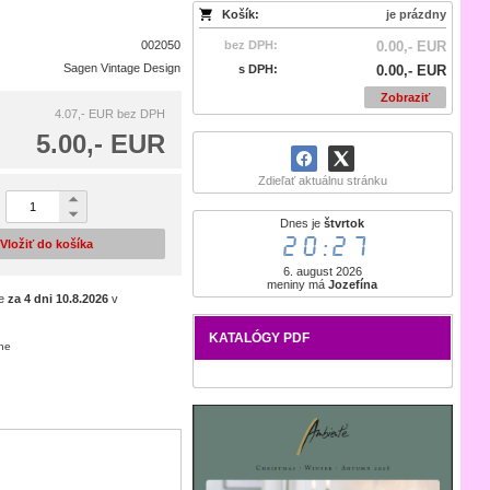
Košík:
je prázdny
002050
bez DPH:
0.00,- EUR
Sagen Vintage Design
s DPH:
0.00,- EUR
Zobraziť
4.07,- EUR
bez DPH
5.00,- EUR
Zdieľať aktuálnu stránku
Dnes je
štvrtok
20:27
Vložiť do košíka
6. august 2026
meniny má
Jozefína
je
za 4 dni
10.8.2026
v
KATALÓGY PDF
ene