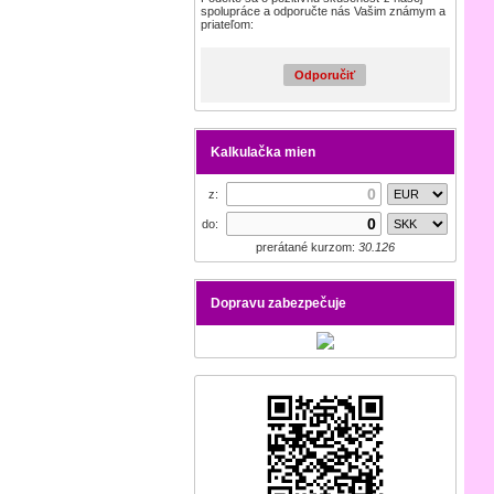
spolupráce a odporučte nás Vašim známym a
priateľom:
Odporučiť
Kalkulačka mien
z:
do:
prerátané kurzom:
30.126
Dopravu zabezpečuje