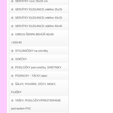
SERVÍTKY vzor 25x25 cm
SERVÍTKY ELEGANCE reliéfne 25x25
SERVÍTKY ELEGANCE reliéfne 33x33
SERVÍTKY ELEGANCE reliéfne 40x40
OBRUS-ŠERPA-BEHÚŇ 90x90
+150x40
STOJANČEKY na servítky
SVIEČKY
PODLOŽKY pod sviečky, SVIETNIKY
PODNOSY - TÁCKY plast
ŠÁLKY, POHÁRE, DÓZY, MISKY,
FĽAŠKY
TAŠKY, PODLOŽKY/PRESTIERANIE
pod taniere PVC