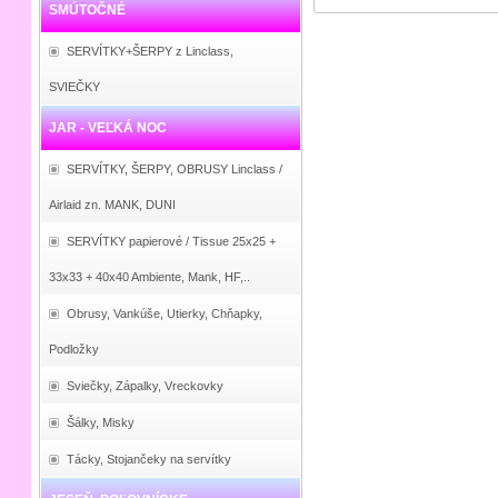
SMÚTOČNÉ
SERVÍTKY+ŠERPY z Linclass,
SVIEČKY
JAR - VEĽKÁ NOC
SERVÍTKY, ŠERPY, OBRUSY Linclass /
Airlaid zn. MANK, DUNI
SERVÍTKY papierové / Tissue 25x25 +
33x33 + 40x40 Ambiente, Mank, HF,..
Obrusy, Vankúše, Utierky, Chňapky,
Podložky
Sviečky, Zápalky, Vreckovky
Šálky, Misky
Tácky, Stojančeky na servítky