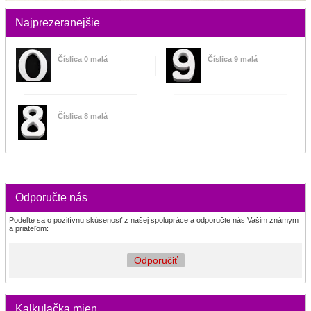
Najprezeranejšie
Číslica 0 malá
Číslica 9 malá
Číslica 8 malá
Odporučte nás
Podeľte sa o pozitívnu skúsenosť z našej spolupráce a odporučte nás Vašim známym
a priateľom:
Odporučiť
Kalkulačka mien