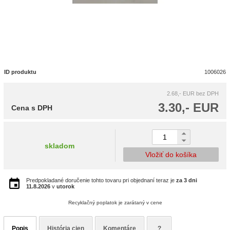
ID produktu
1006026
2.68,- EUR
bez DPH
3.30,- EUR
Cena s DPH
skladom
Vložiť do košíka
Predpokladané doručenie tohto tovaru pri objednaní teraz je
za 3 dni
11.8.2026
v
utorok
Recyklačný poplatok je zarátaný v cene
Popis
História cien
Komentáre
?