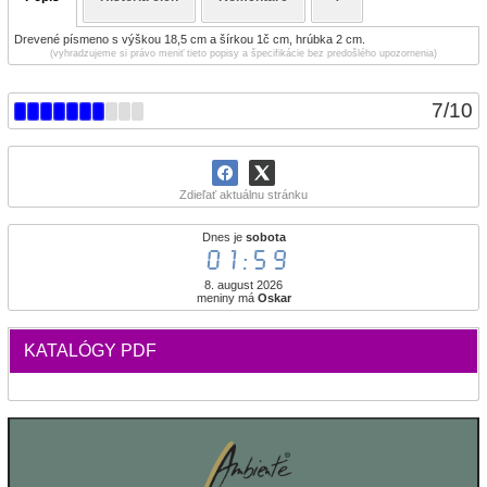
Drevené písmeno s výškou 18,5 cm a šírkou 1č cm, hrúbka 2 cm.
(vyhradzujeme si právo meniť tieto popisy a špecifikácie bez predošlého upozornenia)
7
/
10
Zdieľať aktuálnu stránku
Dnes je
sobota
01:59
8. august 2026
meniny má
Oskar
KATALÓGY PDF