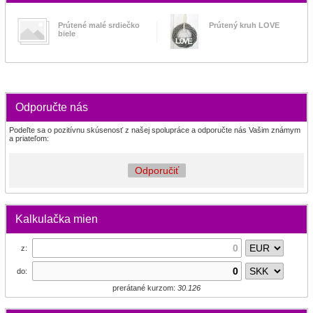
Prútené malé srdiečko
Prútený kruh LOVE
biele
Odporučte nás
Podeľte sa o pozitívnu skúsenosť z našej spolupráce a odporučte nás Vašim známym
a priateľom:
Odporučiť
Kalkulačka mien
z:
do:
prerátané kurzom:
30.126