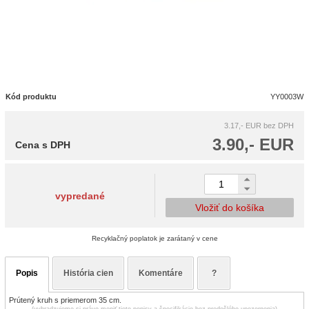
Kód produktu
YY0003W
3.17,- EUR
bez DPH
3.90,- EUR
Cena s DPH
vypredané
Vložiť do košíka
Recyklačný poplatok je zarátaný v cene
Popis
História cien
Komentáre
?
Prútený kruh s priemerom 35 cm.