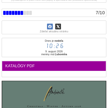
(vyhradzujeme si právo meniť tieto popisy a špecifikácie bez predošlého upozornenia)
7
/
10
Zdieľať aktuálnu stránku
Dnes je
nedeľa
10:26
9. august 2026
meniny má
Ľubomíra
KATALÓGY PDF