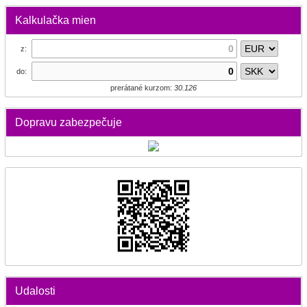
Kalkulačka mien
z:
do:
prerátané kurzom:
30.126
Dopravu zabezpečuje
Udalosti