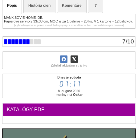
Popis
História cien
Komentáre
?
MANK SOVIE HOME, DE.
Papierové servítky 33x33 cm. MOC je za 1 balenie = 20 ks. V 1 kartóne = 12 balíčkov.
(vyhradzujeme si právo meniť tieto popisy a špecifikácie bez predošlého upozornenia)
7
/
10
Zdieľať aktuálnu stránku
Dnes je
sobota
01:11
8. august 2026
meniny má
Oskar
KATALÓGY PDF