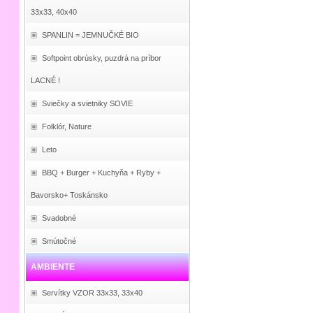
33x33, 40x40
SPANLIN = JEMNUČKÉ BIO
Softpoint obrúsky, puzdrá na príbor
LACNÉ !
Sviečky a svietniky SOVIE
Folklór, Nature
Leto
BBQ + Burger + Kuchyňa + Ryby +
Bavorsko+ Toskánsko
Svadobné
Smútočné
AMBIENTE
Servítky VZOR 33x33, 33x40