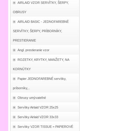
AIRLAID VZOR SERVÍTKY, ŠERPY,
OBRUSY
AIRLAID BASIC - JEDNOFAREBNÉ
SERVÍTKY, ŠERPY, PRÍBORNÍKY,
PRESTIERANIE
Angl. prestieranie vzor
ROZETKY, KRYTKY, MANŽETY, NA
KORNÚTKY
Papier JEDNOFAREBNÉ servítky,
príborníky,..
Obrusy umývateľné
Servítky Airlaid VZOR 25x25
Servítky Airlaid VZOR 33x33
Servítky VZOR TISSUE = PAPIEROVÉ