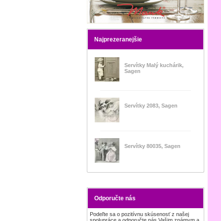
Najprezeranejšie
Servítky Malý kuchárik,
Sagen
Servítky 2083, Sagen
Servítky 80035, Sagen
Odporučte nás
Podeľte sa o pozitívnu skúsenosť z našej
spolupráce a odporučte nás Vašim známym a