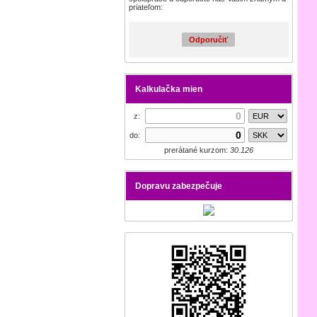
priateľom:
Odporučiť
Kalkulačka mien
z:
do:
prerátané kurzom:
30.126
Dopravu zabezpečuje