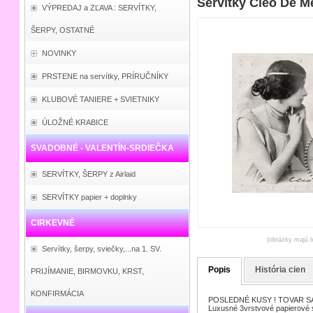
Servítky Cleo De M
VÝPREDAJ a ZĽAVA : SERVÍTKY,
ŠERPY, OSTATNÉ
NOVINKY
PRSTENE na servítky, PRÍRUČNÍKY
KLUBOVÉ TANIERE + SVIETNIKY
ÚLOŽNÉ KRABICE
SVADOBNÉ - VALENTÍN-SRDIEČKA
SERVÍTKY, ŠERPY z Airlaid
SERVÍTKY papier + doplnky
CIRKEVNÉ
(obrázky majú l
Servítky, šerpy, sviečky,...na 1. SV.
Popis
História cien
PRIJÍMANIE, BIRMOVKU, KRST,
KONFIRMÁCIA
POSLEDNÉ KUSY ! TOVAR SA
Luxusné 3vrstvové papierové 