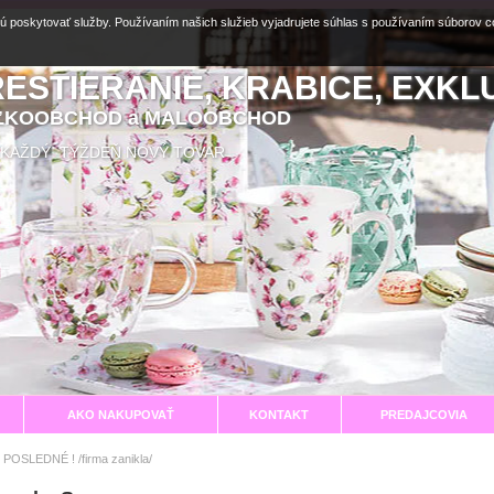
ú poskytovať služby. Používaním našich služieb vyjadrujete súhlas s používaním súborov 
RESTIERANIE, KRABICE, EXKL
EĽKOOBCHOD a MALOOBCHOD
aní KAŽDÝ TÝŽDEŇ NOVÝ TOVAR
AKO NAKUPOVAŤ
KONTAKT
PREDAJCOVIA
 POSLEDNÉ ! /firma zanikla/