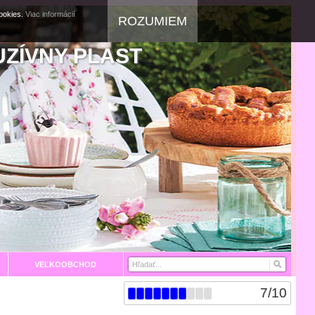
cookies.
Viac informácií
ROZUMIEM
UZÍVNY PLAST
VEĽKOOBCHOD
7
/
10