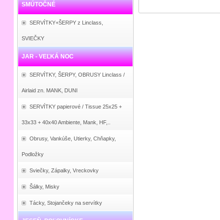
SMÚTOČNÉ
SERVÍTKY+ŠERPY z Linclass,
SVIEČKY
JAR - VEĽKÁ NOC
SERVÍTKY, ŠERPY, OBRUSY Linclass /
Airlaid zn. MANK, DUNI
SERVÍTKY papierové / Tissue 25x25 +
33x33 + 40x40 Ambiente, Mank, HF,..
Obrusy, Vankúše, Utierky, Chňapky,
Podložky
Sviečky, Zápalky, Vreckovky
Šálky, Misky
Tácky, Stojančeky na servítky