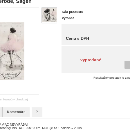
erode, Sagen
Kód produktu
Výrobca
Cena s DPH
vypredané
Recyklačný poplatok je zar
en ilustračný charakter)
Komentáre
?
 VIAC NEVYRÁBA !
servítky VINTAGE 33x33 cm. MOC je za 1 balenie = 20 ks.