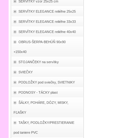
SERVÍTKY vzor 25x25 cm
SERVÍTKY ELEGANCE reliéfne 25x25
SERVÍTKY ELEGANCE reliéfne 33x33
SERVÍTKY ELEGANCE reliéfne 40x40
OBRUS-ŠERPA-BEHÚŇ 90x90
+150x40
STOJANČEKY na servítky
SVIEČKY
PODLOŽKY pod sviečky, SVIETNIKY
PODNOSY - TÁCKY plast
ŠÁLKY, POHÁRE, DÓZY, MISKY,
FĽAŠKY
TAŠKY, PODLOŽKY/PRESTIERANIE
pod taniere PVC