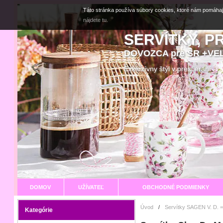
Táto stránka používa súbory cookies, ktoré nám pomáhaj
nájdete tu.
SERVÍTKY, P
DOVOZCA pre SR +V
Exkluzívny štýl v prestier
DOMOV
UŽÍVATEĽ
OBCHODNÉ PODMIENKY
Úvod
/
Servítky SAGEN V. D. =
Kategórie