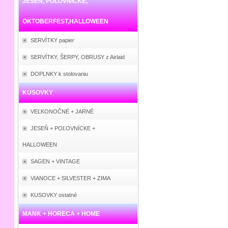
JESEŇ, POĽOVNÍCKE,
OKTOBERFEST,HALLOWEEN
SERVÍTKY papier
SERVÍTKY, ŠERPY, OBRUSY z Airlaid
DOPLNKY k stolovaniu
KUSOVKY
VEĽKONOČNÉ + JARNÉ
JESEŇ + POĽOVNÍCKE +
HALLOWEEN
SAGEN + VINTAGE
VIANOCE + SILVESTER + ZIMA
KUSOVKY ostatné
MANK + HORECA + HOME