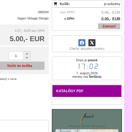
Košík:
je prázdny
080034
bez DPH:
0.00,- EUR
Sagen Vintage Design
s DPH:
0.00,- EUR
Zobraziť
4.07,- EUR
bez DPH
5.00,- EUR
Zdieľať aktuálnu stránku
Dnes je
piatok
17:02
Vložiť do košíka
7. august 2026
meniny má
Štefánia
átaný v cene
KATALÓGY PDF