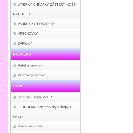
UTIERKY, CHŇAPKY, ZÁSTERY, KOŠÍK
NA CHLIEB
VANKÚŠIKY, PODLOŽKY
VRECKOVKY
ZÁPALKY
NOUVEAU
Reliéfne servítky
Vzorové papierové
DUNI
Servítky + šerpy VZOR
JEDNOFAREBNÉ servítky + šerpy +
obrusy
Puzdro na príbor