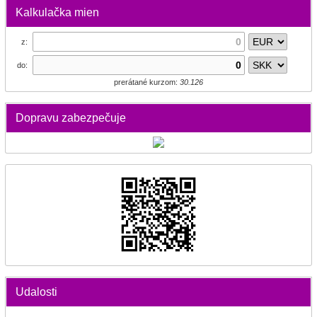
Kalkulačka mien
z:
do:
prerátané kurzom:
30.126
Dopravu zabezpečuje
Udalosti