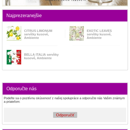
Najprezeranejšie
CITRUS LIMONUM
EXOTIC LEAVES
servítky kusové,
servítky kusové,
Ambiente
Ambiente
BELLA ITALIA servítky
kusové, Ambiente
Odporučte nás
Podeľte sa o pozitívnu skúsenosť z našej spolupráce a odporučte nás Vašim známym
a priateľom:
Odporučiť