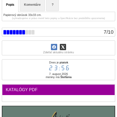
Popis
Komentáre
?
Papierový obrúsok 33x33 cm.
(vyhradzujeme si právo meniť tieto popisy a špecifikácie bez predošlého upozornenia)
7
/
10
Zdieľať aktuálnu stránku
Dnes je
piatok
23:56
7. august 2026
meniny má
Štefánia
KATALÓGY PDF