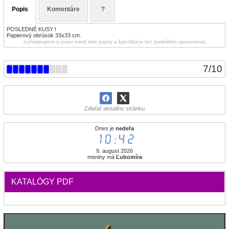
Popis
Komentáre
?
POSLEDNÉ KUSY !
Papierový obrúsok 33x33 cm.
(vyhradzujeme si právo meniť tieto popisy a špecifikácie bez predošlého upozornenia)
7
/
10
Zdieľať aktuálnu stránku
Dnes je
nedeľa
10:42
9. august 2026
meniny má
Ľubomíra
KATALÓGY PDF