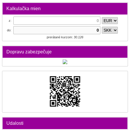
Kalkulačka mien
z:
do:
prerátané kurzom:
30.126
Dopravu zabezpečuje
Udalosti