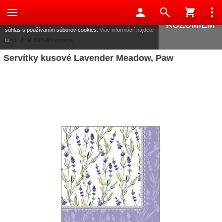
Táto stránka používa súbory cookies, ktoré nám pomáhajú
poskytovať služby. Používaním našich služieb vyjadrujete
ROZUMIEM
súhlas s používaním súborov cookies.
Viac informácií nájdete
tu.
Úvod
/
KUSOVKY ostatné
Servítky kusové Lavender Meadow, Paw