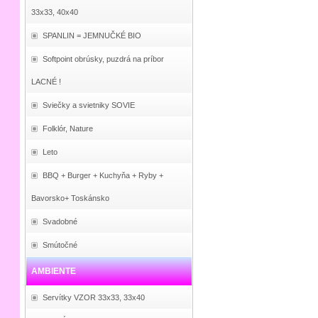
33x33, 40x40
SPANLIN = JEMNUČKÉ BIO
Softpoint obrúsky, puzdrá na príbor
LACNÉ !
Sviečky a svietniky SOVIE
Folklór, Nature
Leto
BBQ + Burger + Kuchyňa + Ryby +
Bavorsko+ Toskánsko
Svadobné
Smútočné
AMBIENTE
Servítky VZOR 33x33, 33x40