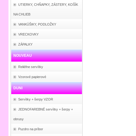
UTIERKY, CHŇAPKY, ZÁSTERY, KOŠÍK
NA CHLIEB
VANKÚŠIKY, PODLOŽKY
VRECKOVKY
ZÁPALKY
NOUVEAU
Reliéfne servítky
Vzorové papierové
DUNI
Servítky + šerpy VZOR
JEDNOFAREBNÉ servítky + šerpy +
obrusy
Puzdro na príbor