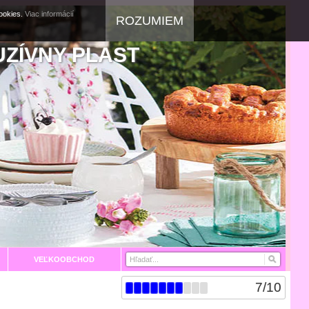
cookies.
Viac informácií
ROZUMIEM
UZÍVNY PLAST
VEĽKOOBCHOD
7
/
10