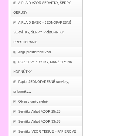
AIRLAID VZOR SERVÍTKY, ŠERPY,
OBRUSY
AIRLAID BASIC - JEDNOFAREBNÉ
SERVÍTKY, ŠERPY, PRÍBORNÍKY,
PRESTIERANIE
Angl. prestieranie vzor
ROZETKY, KRYTKY, MANŽETY, NA
KORNÚTKY
Papier JEDNOFAREBNÉ servítky,
príborníky,..
Obrusy umývateľné
Servítky Airlaid VZOR 25x25
Servítky Airlaid VZOR 33x33
Servítky VZOR TISSUE = PAPIEROVÉ