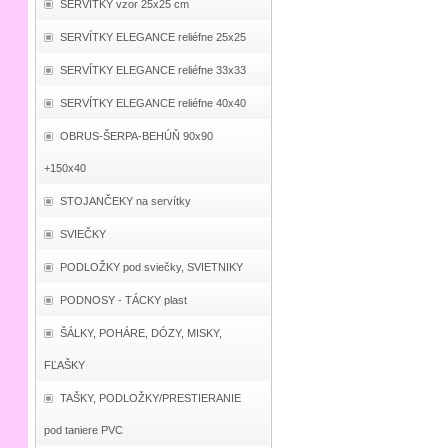
SERVÍTKY vzor 25x25 cm
SERVÍTKY ELEGANCE reliéfne 25x25
SERVÍTKY ELEGANCE reliéfne 33x33
SERVÍTKY ELEGANCE reliéfne 40x40
OBRUS-ŠERPA-BEHÚŇ 90x90
+150x40
STOJANČEKY na servítky
SVIEČKY
PODLOŽKY pod sviečky, SVIETNIKY
PODNOSY - TÁCKY plast
ŠÁLKY, POHÁRE, DÓZY, MISKY,
FĽAŠKY
TAŠKY, PODLOŽKY/PRESTIERANIE
pod taniere PVC