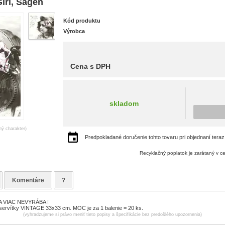
irl, Sagen
Kód produktu
Výrobca
Cena s DPH
skladom
ný charakter)
Predpokladané doručenie tohto tovaru pri objednaní teraz
Recyklačný poplatok je zarátaný v c
Komentáre
?
 VIAC NEVYRÁBA !
servítky VINTAGE 33x33 cm. MOC je za 1 balenie = 20 ks.
(vyhradzujeme si právo meniť tieto popisy a špecifikácie bez predošlého upozornenia)