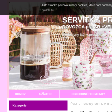
Táto stránka používa súbory cookies, ktoré nám pomáhaj
nájdete tu.
SERVÍTKY, P
DOVOZCA pre SR +V
Exkluzívny štýl v prestier
DOMOV
UŽÍVATEĽ
OBCHODNÉ PODMIENKY
Úvod
/
Servítky SAGEN V. D. =
Kategórie