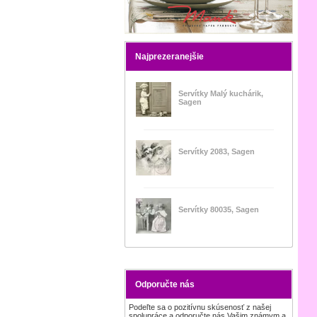
Najprezeranejšie
Servítky Malý kuchárik,
Sagen
Servítky 2083, Sagen
Servítky 80035, Sagen
Odporučte nás
Podeľte sa o pozitívnu skúsenosť z našej
spolupráce a odporučte nás Vašim známym a