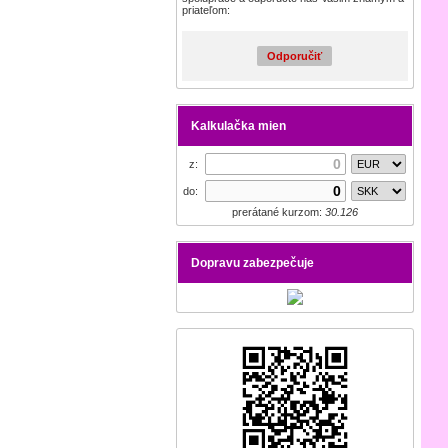
priateľom:
Odporučiť
Kalkulačka mien
z:
do:
prerátané kurzom:
30.126
Dopravu zabezpečuje