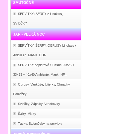
SMÚTOČNÉ
SERVÍTKY+ŠERPY z Linclass,
SVIEČKY
JAR - VEĽKÁ NOC
SERVÍTKY, ŠERPY, OBRUSY Linclass /
Airlaid zn. MANK, DUNI
SERVÍTKY papierové / Tissue 25x25 +
33x33 + 40x40 Ambiente, Mank, HF,..
Obrusy, Vankúše, Utierky, Chňapky,
Podložky
Sviečky, Zápalky, Vreckovky
Šálky, Misky
Tácky, Stojančeky na servítky