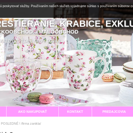
ú poskytovať služby. Používaním našich služieb vyjadrujete súhlas s používaním súborov 
RESTIERANIE, KRABICE, EXKL
EĽKOOBCHOD a MALOOBCHOD
aní KAŽDÝ TÝŽDEŇ NOVÝ TOVAR
AKO NAKUPOVAŤ
KONTAKT
PREDAJCOVIA
 POSLEDNÉ ! /firma zanikla/