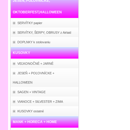
JESEŇ, POĽOVNÍCKE,
OKTOBERFEST,HALLOWEEN
SERVÍTKY papier
SERVÍTKY, ŠERPY, OBRUSY z Airlaid
DOPLNKY k stolovaniu
KUSOVKY
VEĽKONOČNÉ + JARNÉ
JESEŇ + POĽOVNÍCKE +
HALLOWEEN
SAGEN + VINTAGE
VIANOCE + SILVESTER + ZIMA
KUSOVKY ostatné
MANK + HORECA + HOME