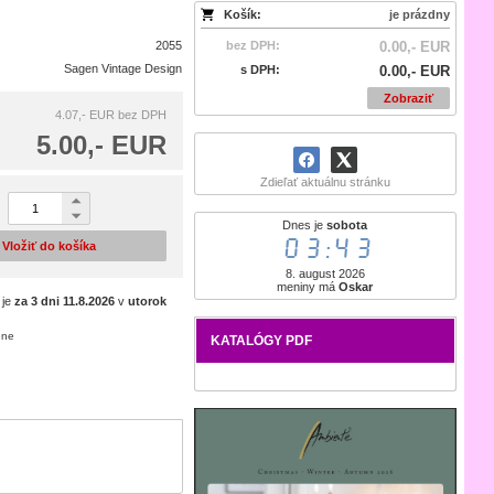
Košík:
je prázdny
2055
bez DPH:
0.00,- EUR
Sagen Vintage Design
s DPH:
0.00,- EUR
Zobraziť
4.07,- EUR
bez DPH
5.00,- EUR
Zdieľať aktuálnu stránku
Dnes je
sobota
03:43
Vložiť do košíka
8. august 2026
meniny má
Oskar
 je
za 3 dni
11.8.2026
v
utorok
ene
KATALÓGY PDF