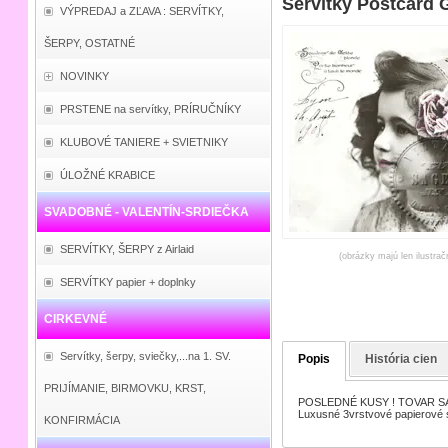
Servítky Postcard G
VÝPREDAJ a ZĽAVA : SERVÍTKY,
ŠERPY, OSTATNÉ
NOVINKY
PRSTENE na servítky, PRÍRUČNÍKY
KLUBOVÉ TANIERE + SVIETNIKY
ÚLOŽNÉ KRABICE
SVADOBNÉ - VALENTÍN-SRDIEČKA
SERVÍTKY, ŠERPY z Airlaid
(obrázky majú len ilustrač
SERVÍTKY papier + doplnky
CIRKEVNÉ
Servítky, šerpy, sviečky,...na 1. SV.
Popis
História cien
PRIJÍMANIE, BIRMOVKU, KRST,
POSLEDNÉ KUSY ! TOVAR SA
Luxusné 3vrstvové papierové 
KONFIRMÁCIA