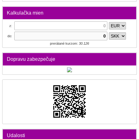
Kalkulačka mien
z:
do:
prerátané kurzom:
30.126
Dopravu zabezpečuje
Udalosti