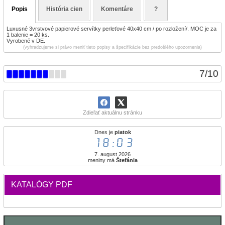
Popis
História cien
Komentáre
?
Luxusné 3vrstvové papierové servítky perleťové 40x40 cm / po rozložení/. MOC je za
1 balenie = 20 ks.
Vyrobené v DE.
(vyhradzujeme si právo meniť tieto popisy a špecifikácie bez predošlého upozornenia)
7
/
10
Zdieľať aktuálnu stránku
Dnes je
piatok
18:03
7. august 2026
meniny má
Štefánia
KATALÓGY PDF