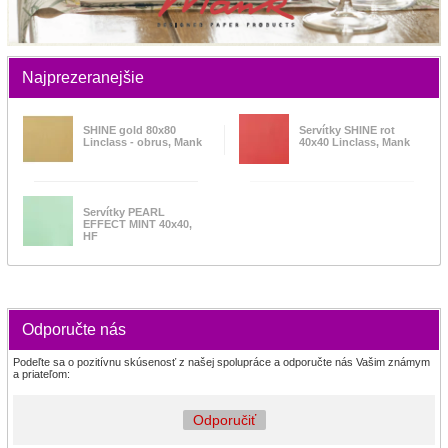
Najprezeranejšie
SHINE gold 80x80
Servítky SHINE rot
Linclass - obrus, Mank
40x40 Linclass, Mank
Servítky PEARL
EFFECT MINT 40x40,
HF
Odporučte nás
Podeľte sa o pozitívnu skúsenosť z našej spolupráce a odporučte nás Vašim známym
a priateľom:
Odporučiť