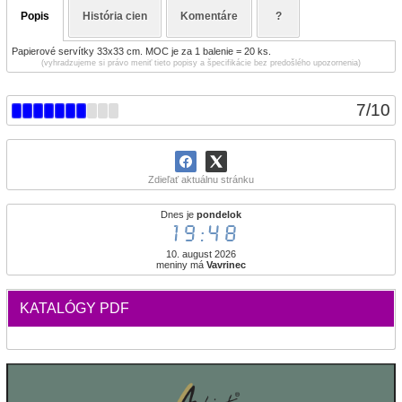
Popis
História cien
Komentáre
?
Papierové servítky 33x33 cm. MOC je za 1 balenie = 20 ks.
(vyhradzujeme si právo meniť tieto popisy a špecifikácie bez predošlého upozornenia)
7
/
10
Zdieľať aktuálnu stránku
Dnes je
pondelok
19:48
10. august 2026
meniny má
Vavrinec
KATALÓGY PDF