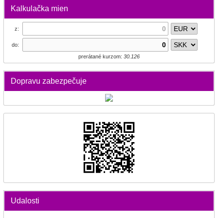
Kalkulačka mien
z:
do:
prerátané kurzom:
30.126
Dopravu zabezpečuje
Udalosti